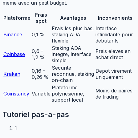
meme avec un petit budget.
Frais
Plateforme
Avantages
Inconvenients
spot
Frais les plus bas,
Interface
Binance
0,1 %
staking ADA
intimidante pour
flexible
debutants
Staking ADA
0,6 -
Frais eleves en
Coinbase
integre, interface
1,2 %
achat direct
simple
Securite
0,16 -
Depot virement
Kraken
reconnue, staking
0,26 %
uniquement
on-chain
Plateforme
Moins de paires
Coinstancy
Variable
polynesienne,
de trading
support local
Tutoriel pas-a-pas
1