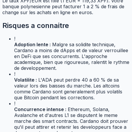
Le taux XPF/EUR est fixe (1 EUR = 119,33 XPF). Votre
banque polynesienne peut facturer 1 a 2 % de frais de
change sur les achats en ligne en euros.
Risques a connaitre
!
Adoption lente :
Malgre sa solidite technique,
Cardano a moins de dApps et de valeur verrouillee
en DeFi que ses concurrents. L'approche
academique, bien que rigoureuse, ralentit le rythme
de developpement.
!
Volatilite :
L'ADA peut perdre 40 a 60 % de sa
valeur lors des baisses du marche. Les altcoins
comme Cardano sont generalement plus volatils
que Bitcoin pendant les corrections.
!
Concurrence intense :
Ethereum, Solana,
Avalanche et d'autres L1 se disputent le meme
marche des smart contracts. Cardano doit prouver
qu'il peut attirer et retenir les developpeurs face a