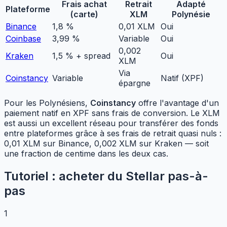
Frais achat
Retrait
Adapté
Plateforme
(carte)
XLM
Polynésie
Binance
1,8 %
0,01 XLM
Oui
Coinbase
3,99 %
Variable
Oui
0,002
Kraken
1,5 % + spread
Oui
XLM
Via
Coinstancy
Variable
Natif (XPF)
épargne
Pour les Polynésiens,
Coinstancy
offre l'avantage d'un
paiement natif en XPF sans frais de conversion. Le XLM
est aussi un excellent réseau pour transférer des fonds
entre plateformes grâce à ses frais de retrait quasi nuls :
0,01 XLM sur Binance, 0,002 XLM sur Kraken — soit
une fraction de centime dans les deux cas.
Tutoriel : acheter du Stellar pas-à-
pas
1