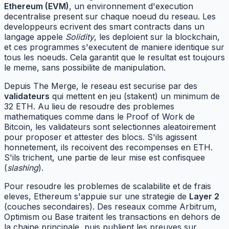
Ethereum (EVM)
, un environnement d'execution
decentralise present sur chaque noeud du reseau. Les
developpeurs ecrivent des smart contracts dans un
langage appele
Solidity
, les deploient sur la blockchain,
et ces programmes s'executent de maniere identique sur
tous les noeuds. Cela garantit que le resultat est toujours
le meme, sans possibilite de manipulation.
Depuis The Merge, le reseau est securise par des
validateurs
qui mettent en jeu (stakent) un minimum de
32 ETH. Au lieu de resoudre des problemes
mathematiques comme dans le Proof of Work de
Bitcoin, les validateurs sont selectionnes aleatoirement
pour proposer et attester des blocs. S'ils agissent
honnetement, ils recoivent des recompenses en ETH.
S'ils trichent, une partie de leur mise est confisquee
(
slashing
).
Pour resoudre les problemes de scalabilite et de frais
eleves, Ethereum s'appuie sur une strategie de
Layer 2
(couches secondaires). Des reseaux comme Arbitrum,
Optimism ou Base traitent les transactions en dehors de
la chaine principale, puis publient les preuves sur