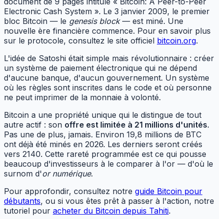
document de 9 pages intitulé « Bitcoin: A Peer-to-Peer
Electronic Cash System ». Le 3 janvier 2009, le premier
bloc Bitcoin — le
genesis block
— est miné. Une
nouvelle ère financière commence. Pour en savoir plus
sur le protocole, consultez le site officiel
bitcoin.org
.
L'idée de Satoshi était simple mais révolutionnaire : créer
un système de paiement électronique qui ne dépend
d'aucune banque, d'aucun gouvernement. Un système
où les règles sont inscrites dans le code et où personne
ne peut imprimer de la monnaie à volonté.
Bitcoin a une propriété unique qui le distingue de tout
autre actif : son
offre est limitée à 21 millions d'unités
.
Pas une de plus, jamais. Environ 19,8 millions de BTC
ont déjà été minés en 2026. Les derniers seront créés
vers 2140. Cette rareté programmée est ce qui pousse
beaucoup d'investisseurs à le comparer à l'or — d'où le
surnom d'
or numérique
.
Pour approfondir, consultez notre
guide Bitcoin pour
débutants
, ou si vous êtes prêt à passer à l'action, notre
tutoriel pour
acheter du Bitcoin depuis Tahiti
.