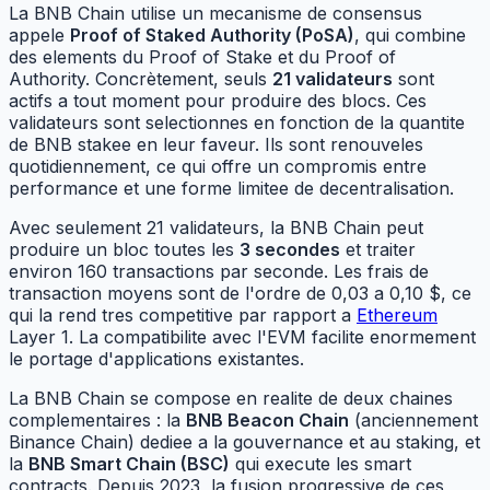
La BNB Chain utilise un mecanisme de consensus
appele
Proof of Staked Authority (PoSA)
, qui combine
des elements du Proof of Stake et du Proof of
Authority. Concrètement, seuls
21 validateurs
sont
actifs a tout moment pour produire des blocs. Ces
validateurs sont selectionnes en fonction de la quantite
de BNB stakee en leur faveur. Ils sont renouveles
quotidiennement, ce qui offre un compromis entre
performance et une forme limitee de decentralisation.
Avec seulement 21 validateurs, la BNB Chain peut
produire un bloc toutes les
3 secondes
et traiter
environ 160 transactions par seconde. Les frais de
transaction moyens sont de l'ordre de 0,03 a 0,10 $, ce
qui la rend tres competitive par rapport a
Ethereum
Layer 1. La compatibilite avec l'EVM facilite enormement
le portage d'applications existantes.
La BNB Chain se compose en realite de deux chaines
complementaires : la
BNB Beacon Chain
(anciennement
Binance Chain) dediee a la gouvernance et au staking, et
la
BNB Smart Chain (BSC)
qui execute les smart
contracts. Depuis 2023, la fusion progressive de ces