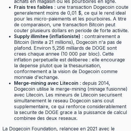
achats en magasin ou les pourboires en ligne.
Frais tres faibles
: une transaction Dogecoin coute
generalement moins de 0,01 $, ce qui le rend ideal
pour les micro-paiements et les pourboires. A titre
de comparaison, une transaction Bitcoin peut
couter plusieurs dollars en periode de forte activite.
Supply illimitee (inflationiste)
: contrairement a
Bitcoin (limite a 21 millions), Dogecoin n'a pas de
plafond. Environ 5,256 milliards de DOGE sont
crees chaque annee (10 000 par bloc). Cette
inflation perpetuelle est deliberee : elle encourage
la depense plutot que la thesaurisation,
conformement a la vision de Dogecoin comme
monnaie d'echange.
Merge-mining avec Litecoin
: depuis 2014,
Dogecoin utilise le merge-mining (minage fusionne)
avec Litecoin. Les mineurs de Litecoin securisent
simultanement le reseau Dogecoin sans cout
supplementaire, ce qui renforce considerablement
la securite de DOGE grace a la puissance de calcul
combinee des deux reseaux.
La Dogecoin Foundation, relancee en 2021 avec le