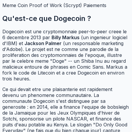
Meme Coin
Proof of Work (Scrypt)
Paiements
Qu'est-ce que Dogecoin ?
Dogecoin est une cryptomonnaie peer-to-peer creee le
6 decembre 2013 par
Billy Markus
(un ingenieur logiciel
d'IBM) et
Jackson Palmer
(un responsable marketing
d'Adobe). Le projet est ne comme une parodie de la
proliferation des cryptomonnaies de l'epoque, illustre
par le celebre meme "Doge" -- un Shiba Inu au regard
malicieux entoure de phrases en Comic Sans. Markus a
fork le code de Litecoin et a cree Dogecoin en environ
trois heures.
Ce qui devait etre une plaisanterie est rapidement
devenu un phenomene communautaire. La
communaute Dogecoin s'est distinguee par sa
generosite : en 2014, elle a finance l'equipe de bobsleigh
de la Jamaique pour les Jeux Olympiques d'hiver de
Sotchi, sponsorise un pilote NASCAR, et finance des
puits d'eau potable au Kenya. Le slogan "Do Only Good
Everyday" (ne fais que du bien chaque jour) capture